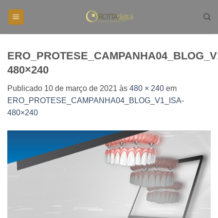
Skip
to
content
ERO_PROTESE_CAMPANHA04_BLOG_V1
480×240
Publicado
10 de março de 2021
às
480 × 240
em
ERO_PROTESE_CAMPANHA04_BLOG_V1_ISA-
480×240