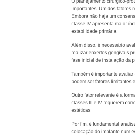
O planejamento cirúrgico-pro
importantes. Um dos fatores m
Embora não haja um consenso 
classe IV apresenta maior ín
estabilidade primária.
Além disso, é necessário ava
realizar enxertos gengivais p
fase inicial de instalação da 
Também é importante avaliar 
podem ser fatores limitantes
Outro fator relevante é a for
classes III e IV requerem cor
estéticas.
Por fim, é fundamental anali
colocação do implante num es