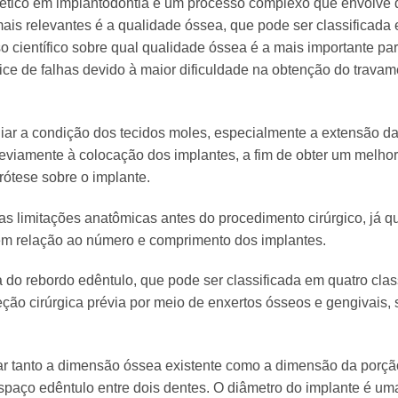
tético em implantodontia é um processo complexo que envolve d
ais relevantes é a qualidade óssea, que pode ser classificada e
científico sobre qual qualidade óssea é a mais importante par
dice de falhas devido à maior dificuldade na obtenção do trava
liar a condição dos tecidos moles, especialmente a extensão da
reviamente à colocação dos implantes, a fim de obter um melhor 
prótese sobre o implante.
as limitações anatômicas antes do procedimento cirúrgico, já q
 em relação ao número e comprimento dos implantes.
ma do rebordo edêntulo, que pode ser classificada em quatro cla
reção cirúrgica prévia por meio de enxertos ósseos e gengivais,
sar tanto a dimensão óssea existente como a dimensão da porçã
paço edêntulo entre dois dentes. O diâmetro do implante é u