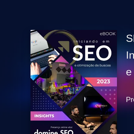
S
I
e
Pr