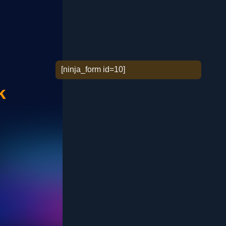
[ninja_form id=10]
k